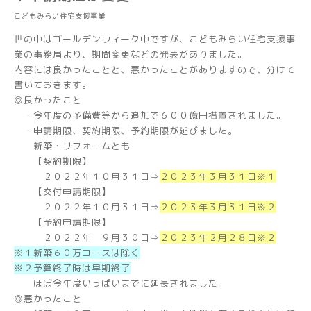
こどもみらい住宅支援事業
世の中はゴールデンウィーク中ですが、こどもみらい住宅支援事
業の事務局より、期間変更などの発表がありました。
内容には良かったことと、悪かったことがありますので、分けて
書いておきます。
◎良かったこと
・今年度の予備費等から追加で６００億円措置されました。
・申請期限、契約期限、予約期限が延びました。
新築・リフォームとも
【契約期限】
２０２２年１０月３１日⇒
２０２３年３月３１日※１
【交付申請期限】
２０２２年１０月３１日⇒
２０２３年３月３１日※２
【予約申請期限】
２０２２年 ９月３０日⇒
２０２３年２月２８日※２
※１新築６０万コースは除く
※２予算終了時は早期終了
ほぼ今年度いっぱいまでに延長されました。
◎悪かったこと