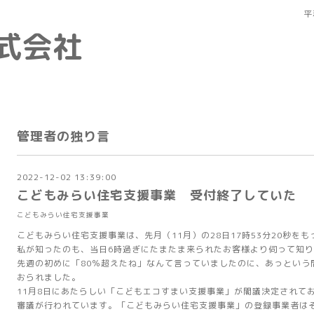
平
式会社
管理者の独り言
2022-12-02 13:39:00
こどもみらい住宅支援事業 受付終了していた
こどもみらい住宅支援事業
こどもみらい住宅支援事業は、先月（11月）の28日17時53分20秒を
私が知ったのも、当日6時過ぎにたまたま来られたお客様より伺って知
先週の初めに「80％超えたね」なんて言っていましたのに、あっという
おられました。
11月8日にあたらしい「こどもエコすまい支援事業」が閣議決定されて
審議が行われています。「こどもみらい住宅支援事業」の登録事業者は